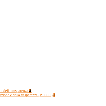
 e della trasparenza
4
rruzione e della trasparenza (PTPCT)
4