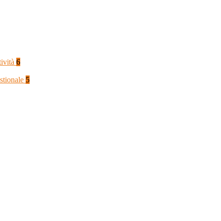
tività
6
stionale
5