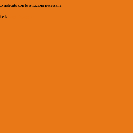
o indicato con le istruzioni necessarie.
ite la
Login Spaggiari