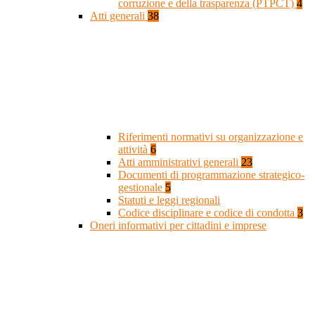
corruzione e della trasparenza (PTPCT)
4
Atti generali
38
Riferimenti normativi su organizzazione e
attività
6
Atti amministrativi generali
23
Documenti di programmazione strategico-
gestionale
5
Statuti e leggi regionali
Codice disciplinare e codice di condotta
3
Oneri informativi per cittadini e imprese