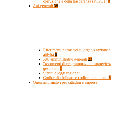
corruzione e della trasparenza (PTPCT)
4
Atti generali
38
Riferimenti normativi su organizzazione e
attività
6
Atti amministrativi generali
23
Documenti di programmazione strategico-
gestionale
5
Statuti e leggi regionali
Codice disciplinare e codice di condotta
3
Oneri informativi per cittadini e imprese