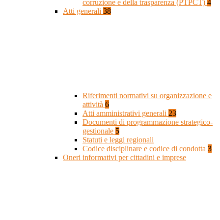
corruzione e della trasparenza (PTPCT)
4
Atti generali
38
Riferimenti normativi su organizzazione e
attività
6
Atti amministrativi generali
23
Documenti di programmazione strategico-
gestionale
5
Statuti e leggi regionali
Codice disciplinare e codice di condotta
3
Oneri informativi per cittadini e imprese