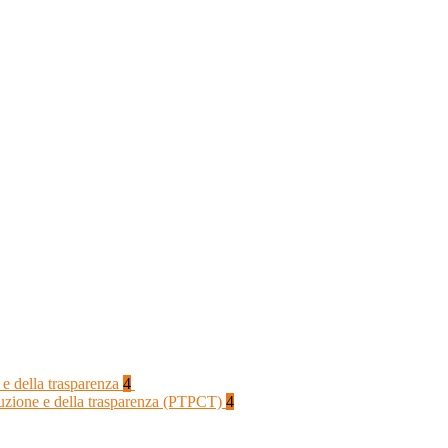
 e della trasparenza
4
rruzione e della trasparenza (PTPCT)
4