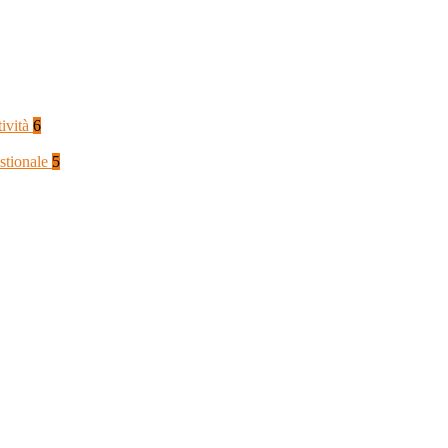
tività
6
stionale
5