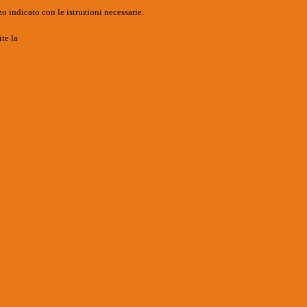
o indicato con le istruzioni necessarie.
ite la
Login Spaggiari