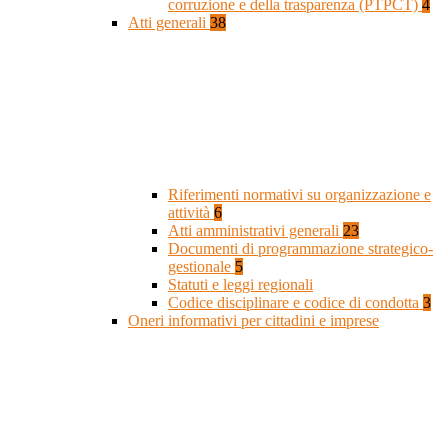
corruzione e della trasparenza (PTPCT)
4
Atti generali
38
Riferimenti normativi su organizzazione e
attività
6
Atti amministrativi generali
23
Documenti di programmazione strategico-
gestionale
5
Statuti e leggi regionali
Codice disciplinare e codice di condotta
3
Oneri informativi per cittadini e imprese