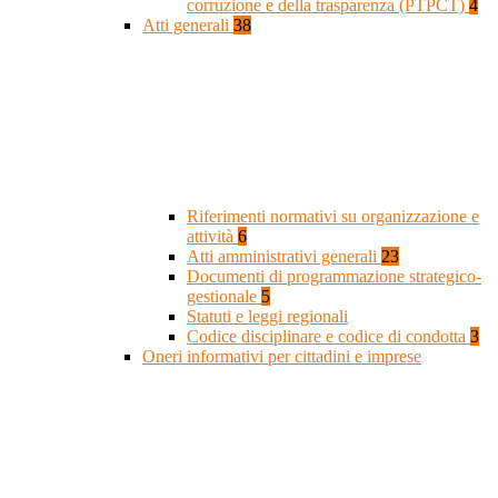
corruzione e della trasparenza (PTPCT)
4
Atti generali
38
Riferimenti normativi su organizzazione e
attività
6
Atti amministrativi generali
23
Documenti di programmazione strategico-
gestionale
5
Statuti e leggi regionali
Codice disciplinare e codice di condotta
3
Oneri informativi per cittadini e imprese